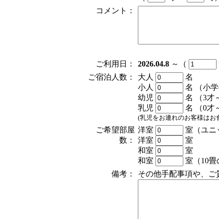
コメント：
ご利用日：
2026.04.8
～（
ご宿泊人数：
大人
名
小人
名
（小学
幼児
名
（3才
乳児
名
（0才
(乳児をお連れのお客様はお
ご希望部屋
洋室
室（ユニ
数：
洋室
室
和室
室
和室
室（10
備考：
その他手配事項や、ご