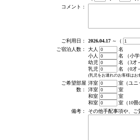
コメント：
ご利用日：
2026.04.17
～（
ご宿泊人数：
大人
名
小人
名
（小学
幼児
名
（3才
乳児
名
（0才
(乳児をお連れのお客様はお
ご希望部屋
洋室
室（ユニ
数：
洋室
室
和室
室
和室
室（10
備考：
その他手配事項や、ご