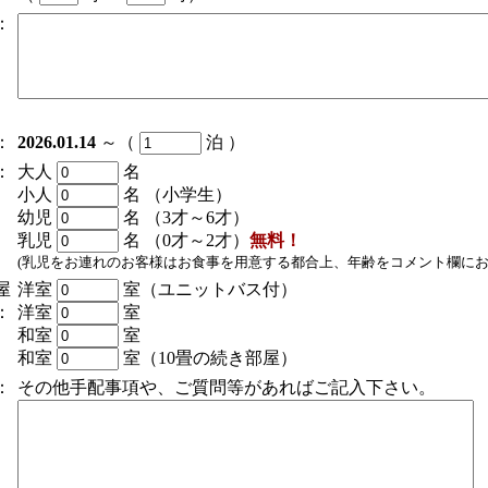
：
：
2026.01.14
～（
泊 ）
：
大人
名
小人
名
（小学生）
幼児
名
（3才～6才）
乳児
名
（0才～2才）
無料！
(乳児をお連れのお客様はお食事を用意する都合上、年齢をコメント欄にお
屋
洋室
室（ユニットバス付）
：
洋室
室
和室
室
和室
室（10畳の続き部屋）
：
その他手配事項や、ご質問等があればご記入下さい。